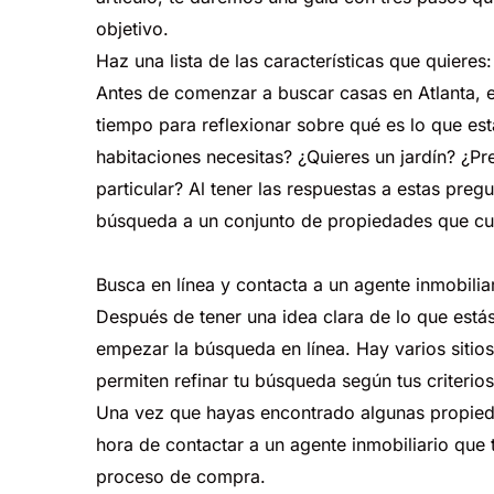
objetivo.
Haz
una
lista
de
las
características
que
quieres:
Antes
de
comenzar
a
buscar
casas
en
Atlanta,
tiempo
para
reflexionar
sobre
qué
es
lo
que
est
habitaciones
necesitas?
¿Quieres
un
jardín?
¿Pre
particular?
Al
tener
las
respuestas
a
estas
pregu
búsqueda
a
un
conjunto
de
propiedades
que
c
Busca
en
línea
y
contacta
a
un
agente
inmobilia
Después
de
tener
una
idea
clara
de
lo
que
está
empezar
la
búsqueda
en
línea.
Hay
varios
sitios
permiten
refinar
tu
búsqueda
según
tus
criterios
Una
vez
que
hayas
encontrado
algunas
propie
hora
de
contactar
a
un
agente
inmobiliario
que
proceso
de
compra.