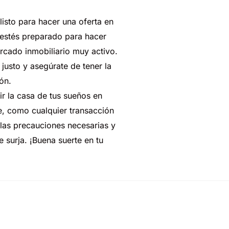
listo
para
hacer
una
oferta
en
estés
preparado
para
hacer
rcado
inmobiliario
muy
activo.
justo
y
asegúrate
de
tener
la
ón.
ir
la
casa
de
tus
sueños
en
e,
como
cualquier
transacción
las
precauciones
necesarias
y
e
surja.
¡Buena
suerte
en
tu