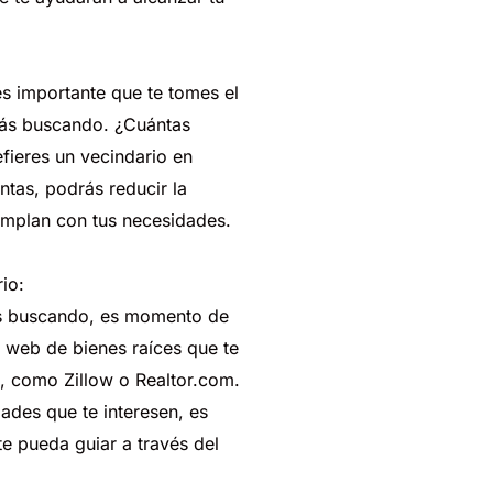
es
importante
que
te
tomes
el
ás
buscando.
¿Cuántas
fieres
un
vecindario
en
ntas,
podrás
reducir
la
umplan
con
tus
necesidades.
rio:
s
buscando,
es
momento
de
web
de
bienes
raíces
que
te
,
co
mo
Zillow
o
Realtor.com.
dades
que
te
interesen,
es
te
pueda
guiar
a
través
del