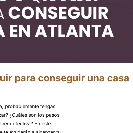
uir para conseguir una casa
a,
probablemente
tengas
ar?
¿Cuáles
son
los
pasos
anera
efectiva?
En
este
e
te
ayudarán
a
alcanzar
tu