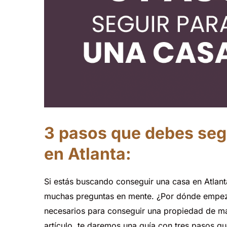
3 pasos que debes seg
en Atlanta:
Si
estás
buscando
conseguir
una
casa
en
Atlant
muchas
preguntas
en
mente.
¿Por
dónde
empez
necesarios
para
conseguir
una
propiedad
de
m
artículo,
te
daremos
una
guía
con
tres
pasos
qu