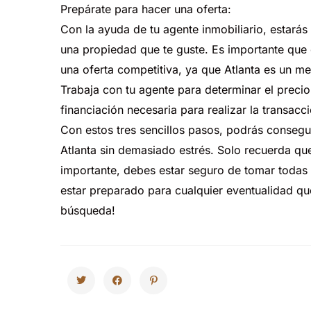
Prepárate
para
hacer
una
oferta:
Con
la
ayuda
de
tu
agente
inmobiliario,
estarás
una
propiedad
que
te
guste.
Es
importante
que
una
oferta
competitiva
,
ya
que
Atlanta
es
un
me
Trabaja
con
tu
agente
para
determinar
el
precio
financiación
necesaria
para
realizar
la
transacci
Con
estos
tres
sencillos
pasos,
podrás
consegu
Atlanta
sin
demasiado
estrés.
Solo
recuerda
qu
importante,
debes
estar
seguro
de
tomar
todas
estar
preparado
para
cualquier
eventualidad
qu
búsqueda!