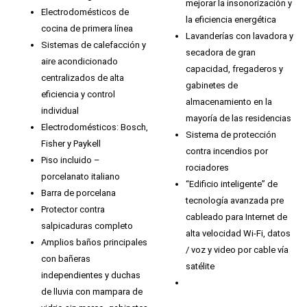
mejorar la insonorización y
Electrodomésticos de
la eficiencia energética
cocina de primera línea
Lavanderías con lavadora y
Sistemas de calefacción y
secadora de gran
aire acondicionado
capacidad, fregaderos y
centralizados de alta
gabinetes de
eficiencia y control
almacenamiento en la
individual
mayoría de las residencias
Electrodomésticos: Bosch,
Sistema de protección
Fisher y Paykell
contra incendios por
Piso incluido –
rociadores
porcelanato italiano
“Edificio inteligente” de
Barra de porcelana
tecnología avanzada pre
Protector contra
cableado para Internet de
salpicaduras completo
alta velocidad Wi-Fi, datos
Amplios baños principales
/ voz y video por cable vía
con bañeras
satélite
independientes y duchas
de lluvia con mampara de