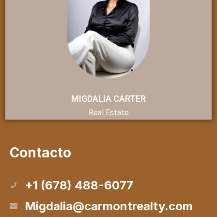
MIGDALIA CARTER
Real Estate
Contacto
+1 (678) 488-6077
Migdalia@carmontrealty.com